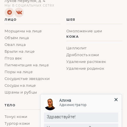
Луков переулок, д. 4
МЫ В СОЦИАЛЬНЫХ СЕТЯХ
ЛИЦО
ШЕЯ
Морщины на лице
Омоложение шеи
КОЖА
Объём лица
Овал лица
Целлюлит
Брыли на лице
Дряблость кожи
Птоз век
Удаление растяжек
Пигментация на лице
Удаление родинок
Поры на лице
Сосудистые звездочки
Сосуды на лице
Шрамы и рубцы
Алина
Администратор
ТЕЛО
ГРУДЬ
Здравствуйте!
Тонус кожи
Увеличение груди
Тургор кожи
Уменьшение груди