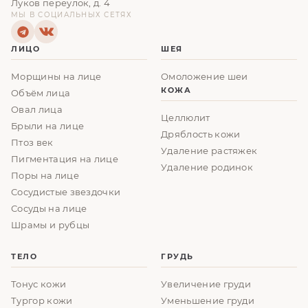
Луков переулок, д. 4
МЫ В СОЦИАЛЬНЫХ СЕТЯХ
ЛИЦО
ШЕЯ
Морщины на лице
Омоложение шеи
КОЖА
Объём лица
Овал лица
Целлюлит
Брыли на лице
Дряблость кожи
Птоз век
Удаление растяжек
Пигментация на лице
Удаление родинок
Поры на лице
Сосудистые звездочки
Сосуды на лице
Шрамы и рубцы
ТЕЛО
ГРУДЬ
Тонус кожи
Увеличение груди
Тургор кожи
Уменьшение груди