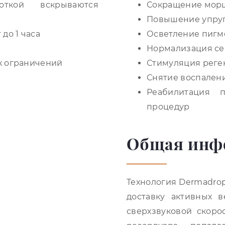
откой вскрываются
Сокращение морщ
Повышение упру
до 1 часа
Осветление пигм
Нормализация се
х ограничений
Стимуляция реген
Снятие воспалени
Реабилитация п
процедур
Общая инф
Технология Dermadro
доставку активных 
сверхзвуковой скоро