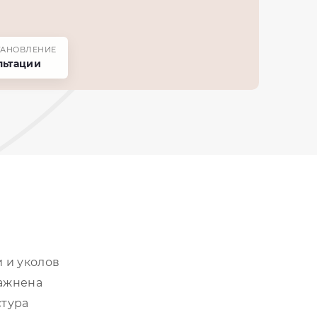
ТАНОВЛЕНИЕ
льтации
 и уколов
лажнена
стура