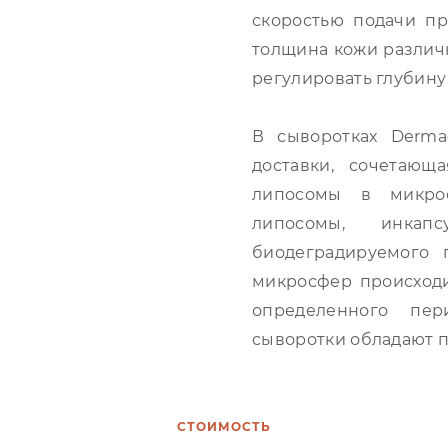
скоростью подачи пр
толщина кожи различн
регулировать глубину
В сыворотках Derma
доставки, сочетаю
липосомы в микрос
липосомы, инка
биодеградируемого 
микросфер происходи
определенного пер
сыворотки обладают 
СТОИМОСТЬ