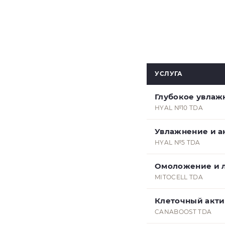
УСЛУГА
Глубокое увлаж
HYAL №10 TDA
Увлажнение и а
HYAL №5 TDA
Омоложение и 
MITOCELL TDA
Клеточный акти
CANABOOST TDA