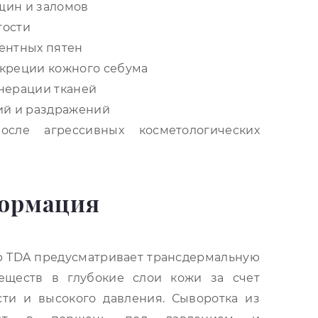
ин и заломов
гости
ентных пятен
креции кожного себума
ерации тканей
й и раздражений
осле агрессивных косметологических
ормация
p TDA предусматривает трансдермальную
веществ в глубокие слои кожи за счет
сти и высокого давления. Сыворотка из