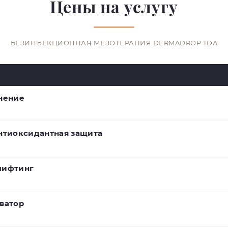
Цены на услугу
БЕЗИНЪЕКЦИОННАЯ МЕЗОТЕРАПИЯ DERMADROP TDA
нение
нтиоксидантная защита
лифтинг
ватор