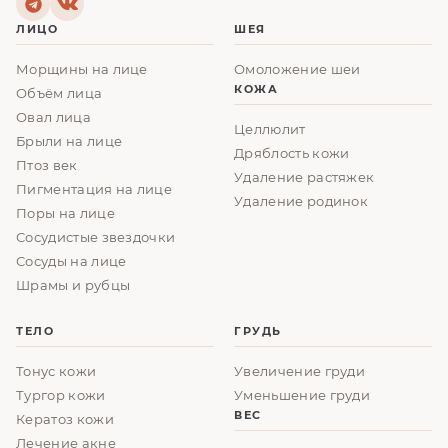
ЛИЦО
ШЕЯ
Морщины на лице
Омоложение шеи
КОЖА
Объём лица
Овал лица
Целлюлит
Брыли на лице
Дряблость кожи
Птоз век
Удаление растяжек
Пигментация на лице
Удаление родинок
Поры на лице
Сосудистые звездочки
Сосуды на лице
Шрамы и рубцы
ТЕЛО
ГРУДЬ
Тонус кожи
Увеличение груди
Тургор кожи
Уменьшение груди
ВЕС
Кератоз кожи
Лечение акне