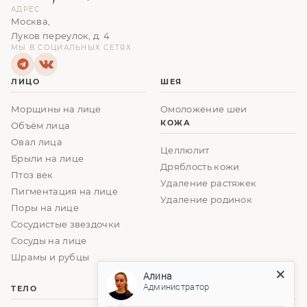
АДРЕС
Москва,
Луков переулок, д. 4
МЫ В СОЦИАЛЬНЫХ СЕТЯХ
ЛИЦО
ШЕЯ
Морщины на лице
Омоложение шеи
КОЖА
Объём лица
Овал лица
Целлюлит
Брыли на лице
Дряблость кожи
Птоз век
Удаление растяжек
Пигментация на лице
Удаление родинок
Поры на лице
Сосудистые звездочки
Сосуды на лице
Шрамы и рубцы
Алина
Администратор
ТЕЛО
ГРУДЬ