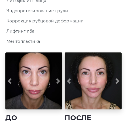
Липофилинг лица
Эндопротезирование груди
Коррекция рубцовой деформации
Лифтинг лба
Ментопластика
Previous
Next
Previous
Nex
ДО
ПОСЛЕ