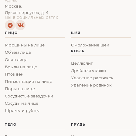
АДРЕС
Москва,
Луков переулок, д. 4
МЫ В СОЦИАЛЬНЫХ СЕТЯХ
ЛИЦО
ШЕЯ
Морщины на лице
Омоложение шеи
КОЖА
Объём лица
Овал лица
Целлюлит
Брыли на лице
Дряблость кожи
Птоз век
Удаление растяжек
Пигментация на лице
Удаление родинок
Поры на лице
Сосудистые звездочки
Сосуды на лице
Шрамы и рубцы
ТЕЛО
ГРУДЬ