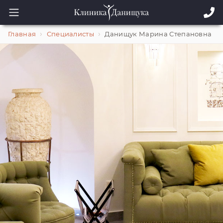
Главная
Специалисты
Данищук Марина Степановна