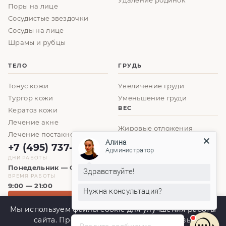
Удаление родинок
Поры на лице
Сосудистые звездочки
Сосуды на лице
Шрамы и рубцы
ТЕЛО
ГРУДЬ
Тонус кожи
Увеличение груди
Тургор кожи
Уменьшение груди
ВЕС
Кератоз кожи
Лечение акне
Жировые отложения
Лечение постакне
Алина
+7 (495) 737-61-86
Администратор
ДНИ РАБОТЫ
Понедельник — Суббота
Здравствуйте!
ВРЕМЯ РАБОТЫ
9:00 — 21:00
Нужна консультация?
ЗАПИСАТЬСЯ
Мы используем файлы cookie для улучшения работы
сайта. Продолжая использовать сайт, вы
Введите сообщение