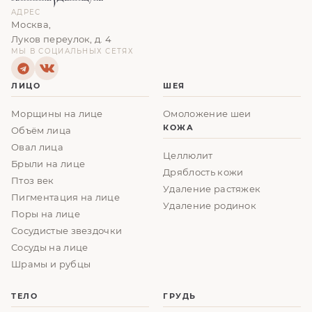
АДРЕС
Москва,
Луков переулок, д. 4
МЫ В СОЦИАЛЬНЫХ СЕТЯХ
ЛИЦО
ШЕЯ
Морщины на лице
Омоложение шеи
КОЖА
Объём лица
Овал лица
Целлюлит
Брыли на лице
Дряблость кожи
Птоз век
Удаление растяжек
Пигментация на лице
Удаление родинок
Поры на лице
Сосудистые звездочки
Сосуды на лице
Шрамы и рубцы
ТЕЛО
ГРУДЬ